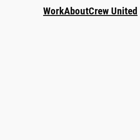
Work
About
Crew United